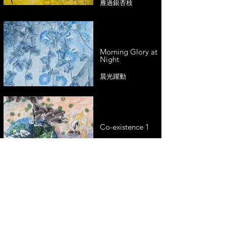
雁過銀杏枝
Morning Glory at
Night
晨光躍動
Co-existence 1
共存 1
Pink Morning
Glory