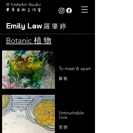
ST EmilyArt Studio
Emily Law
羅 肇 婷
Botanic 植 物
To meet & apart
聚 散
Untouchable
love
苦 戀