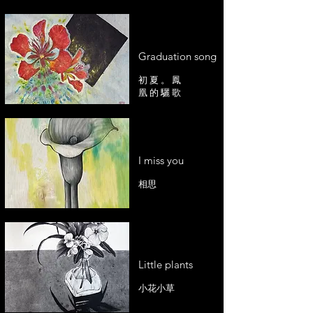
Graduation song
初 夏 。 鳳
凰 的 驪 歌
I miss you
相思
Little plants
小花小草