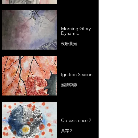
Morning Glory
Dynamic
夜盼晨光
Ignition Season
燃情季節
Co-existence 2
共存 2