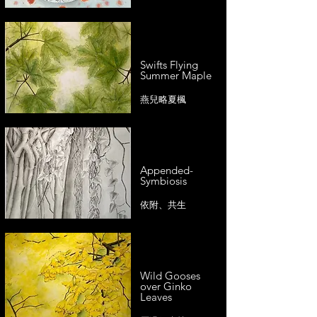
Swifts Flying
Summer Maple
燕兒略夏楓
Appended-
Symbiosis
依附、共生
Wild Gooses
over Ginko
Leaves